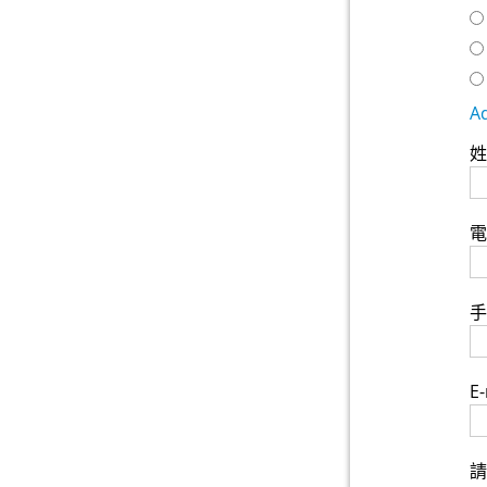
A
姓
電
手
E-
請