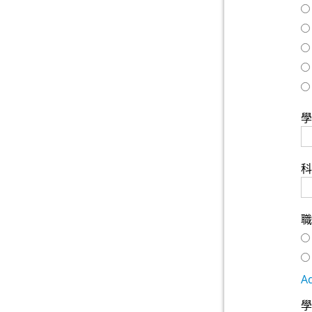
學
科
職
A
學