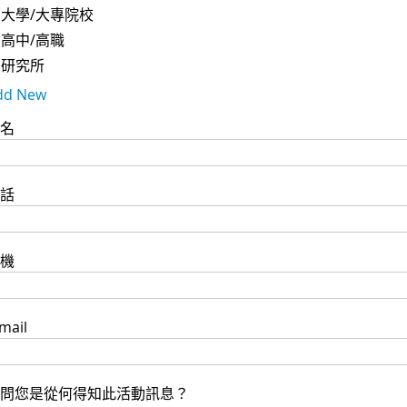
大學/大專院校
高中/高職
研究所
dd New
名
話
機
mail
問您是從何得知此活動訊息？